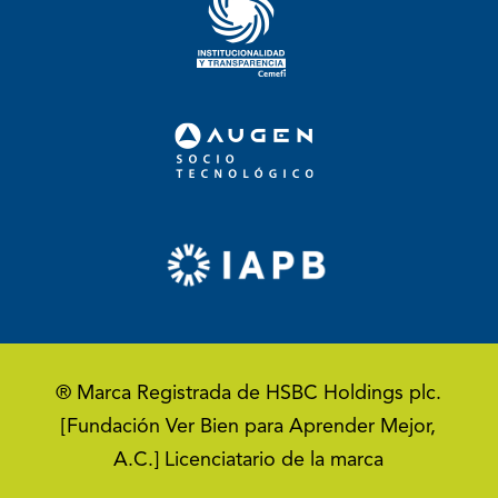
® Marca Registrada de HSBC Holdings plc.
[Fundación Ver Bien para Aprender Mejor,
A.C.] Licenciatario de la marca