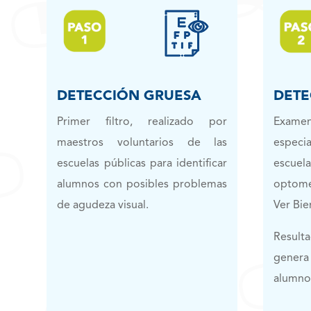
DETECCIÓN GRUESA
DETE
Primer filtro, realizado por
Exa
maestros voluntarios de las
especi
escuelas públicas para identificar
escue
alumnos con posibles problemas
optome
de agudeza visual.
Ver Bie
Result
genera 
alumno