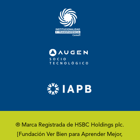
® Marca Registrada de HSBC Holdings plc.
[Fundación Ver Bien para Aprender Mejor,